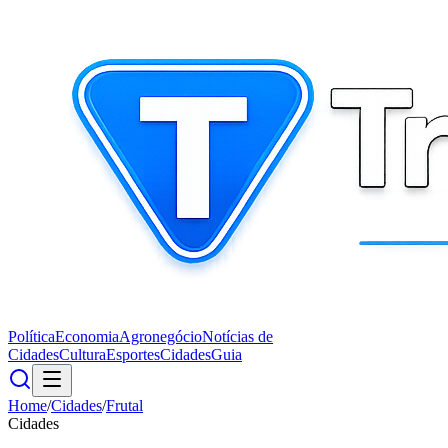
Política
Economia
Agronegócio
Notícias de
Cidades
Cultura
Esportes
Cidades
Guia
Home
/
Cidades
/
Frutal
Cidades