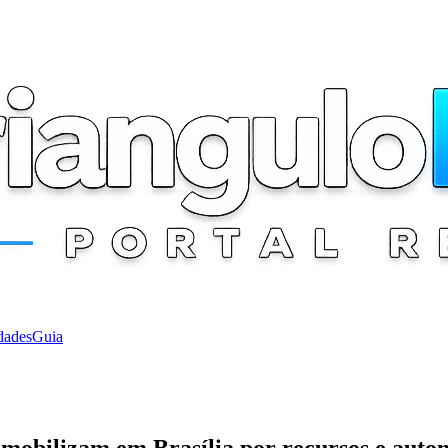
dades
Guia
e mobilizam em Brasília por recursos e aut