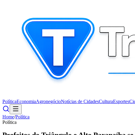
Política
Economia
Agronegócio
Notícias de Cidades
Cultura
Esportes
Ci
Home
/
Política
Política
Prefeitos do Triângulo e Alto Paranaíba s