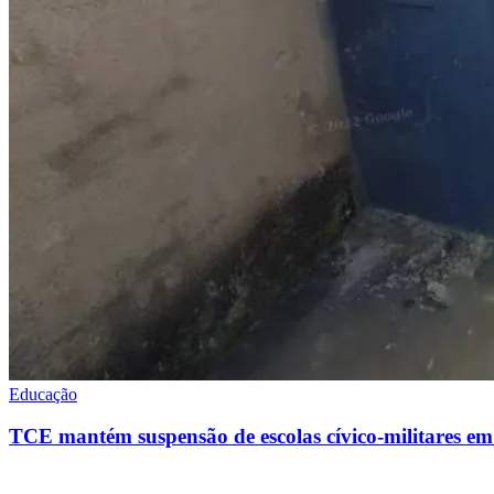
Educação
TCE mantém suspensão de escolas cívico-militares em