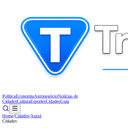
Política
Economia
Agronegócio
Notícias de
Cidades
Cultura
Esportes
Cidades
Guia
Home
/
Cidades
/
Araxá
Cidades