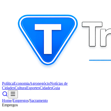
Política
Economia
Agronegócio
Notícias de
Cidades
Cultura
Esportes
Cidades
Guia
Home
/
Empregos
/
Sacramento
Empregos