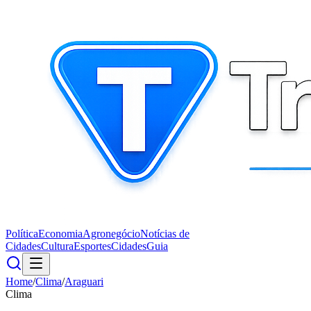
Política
Economia
Agronegócio
Notícias de
Cidades
Cultura
Esportes
Cidades
Guia
Home
/
Clima
/
Araguari
Clima