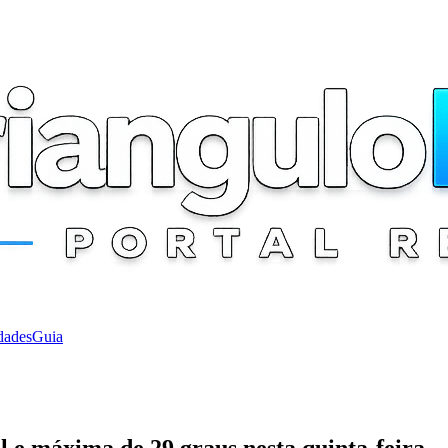
dades
Guia
l e máxima de 29 graus nesta quinta-feira