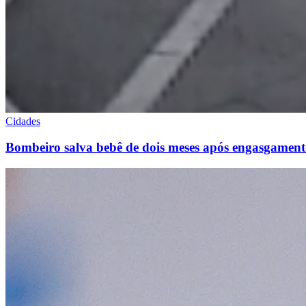
Cidades
Bombeiro salva bebê de dois meses após engasgame