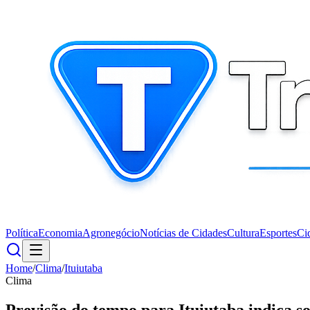
Política
Economia
Agronegócio
Notícias de Cidades
Cultura
Esportes
Ci
Home
/
Clima
/
Ituiutaba
Clima
Previsão do tempo para Ituiutaba indica so