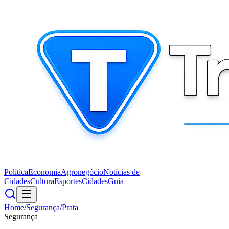
Política
Economia
Agronegócio
Notícias de
Cidades
Cultura
Esportes
Cidades
Guia
Home
/
Segurança
/
Prata
Segurança