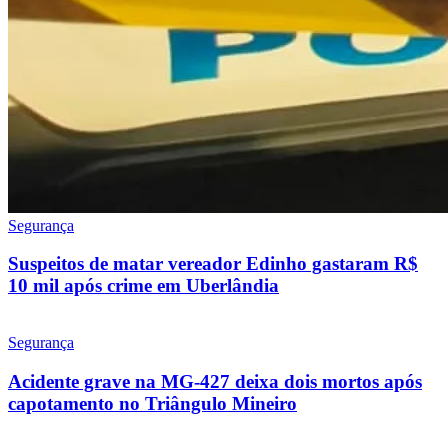
Segurança
Suspeitos de matar vereador Edinho gastaram R$
10 mil após crime em Uberlândia
Segurança
Acidente grave na MG-427 deixa dois mortos após
capotamento no Triângulo Mineiro