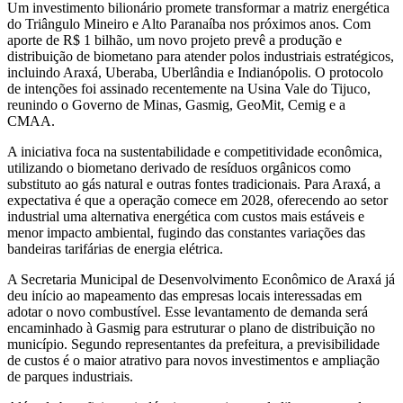
Um investimento bilionário promete transformar a matriz energética
do Triângulo Mineiro e Alto Paranaíba nos próximos anos. Com
aporte de R$ 1 bilhão, um novo projeto prevê a produção e
distribuição de biometano para atender polos industriais estratégicos,
incluindo Araxá, Uberaba, Uberlândia e Indianópolis. O protocolo
de intenções foi assinado recentemente na Usina Vale do Tijuco,
reunindo o Governo de Minas, Gasmig, GeoMit, Cemig e a
CMAA.
A iniciativa foca na sustentabilidade e competitividade econômica,
utilizando o biometano derivado de resíduos orgânicos como
substituto ao gás natural e outras fontes tradicionais. Para Araxá, a
expectativa é que a operação comece em 2028, oferecendo ao setor
industrial uma alternativa energética com custos mais estáveis e
menor impacto ambiental, fugindo das constantes variações das
bandeiras tarifárias de energia elétrica.
A Secretaria Municipal de Desenvolvimento Econômico de Araxá já
deu início ao mapeamento das empresas locais interessadas em
adotar o novo combustível. Esse levantamento de demanda será
encaminhado à Gasmig para estruturar o plano de distribuição no
município. Segundo representantes da prefeitura, a previsibilidade
de custos é o maior atrativo para novos investimentos e ampliação
de parques industriais.