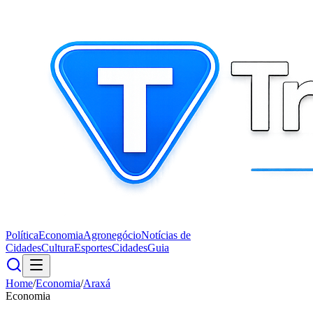
Política
Economia
Agronegócio
Notícias de
Cidades
Cultura
Esportes
Cidades
Guia
Home
/
Economia
/
Araxá
Economia