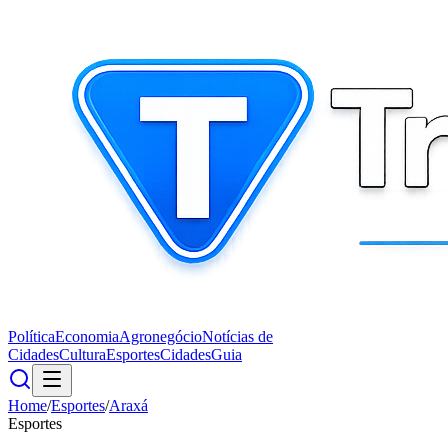
Política
Economia
Agronegócio
Notícias de
Cidades
Cultura
Esportes
Cidades
Guia
Home
/
Esportes
/
Araxá
Esportes