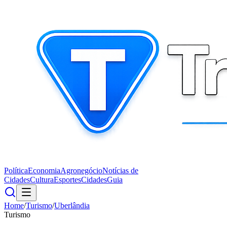
Política
Economia
Agronegócio
Notícias de
Cidades
Cultura
Esportes
Cidades
Guia
Home
/
Turismo
/
Uberlândia
Turismo