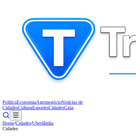
Política
Economia
Agronegócio
Notícias de
Cidades
Cultura
Esportes
Cidades
Guia
Home
/
Cidades
/
Uberlândia
Cidades