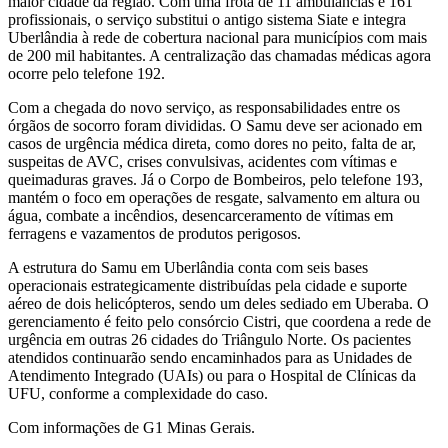
maior cidade da região. Com uma frota de 11 ambulâncias e 161
profissionais, o serviço substitui o antigo sistema Siate e integra
Uberlândia à rede de cobertura nacional para municípios com mais
de 200 mil habitantes. A centralização das chamadas médicas agora
ocorre pelo telefone 192.
Com a chegada do novo serviço, as responsabilidades entre os
órgãos de socorro foram divididas. O Samu deve ser acionado em
casos de urgência médica direta, como dores no peito, falta de ar,
suspeitas de AVC, crises convulsivas, acidentes com vítimas e
queimaduras graves. Já o Corpo de Bombeiros, pelo telefone 193,
mantém o foco em operações de resgate, salvamento em altura ou
água, combate a incêndios, desencarceramento de vítimas em
ferragens e vazamentos de produtos perigosos.
A estrutura do Samu em Uberlândia conta com seis bases
operacionais estrategicamente distribuídas pela cidade e suporte
aéreo de dois helicópteros, sendo um deles sediado em Uberaba. O
gerenciamento é feito pelo consórcio Cistri, que coordena a rede de
urgência em outras 26 cidades do Triângulo Norte. Os pacientes
atendidos continuarão sendo encaminhados para as Unidades de
Atendimento Integrado (UAIs) ou para o Hospital de Clínicas da
UFU, conforme a complexidade do caso.
Com informações de G1 Minas Gerais.