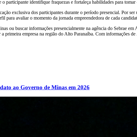
e o participante identifique fraquezas e fortaleça habilidades para toma
cação exclusiva dos participantes durante o período presencial. Por se
erfil para avaliar o momento da jornada empreendedora de cada candidato
e Minas ou buscar informações presencialmente na agência do Sebrae em
r a primeira empresa na região do Alto Paranaíba. Com informações de 
didato ao Governo de Minas em 2026