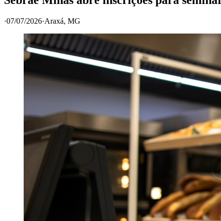
·
07/07/2026
·
Araxá
, MG