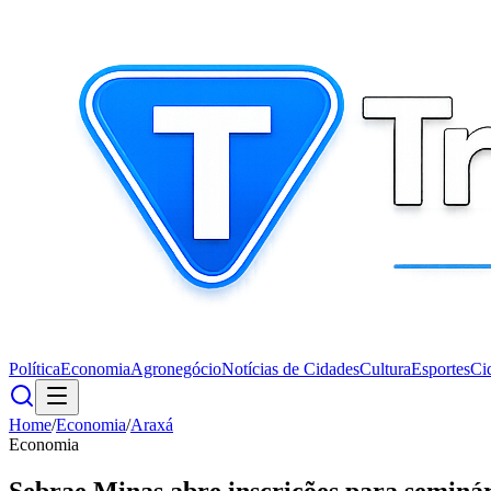
Política
Economia
Agronegócio
Notícias de Cidades
Cultura
Esportes
Ci
Home
/
Economia
/
Araxá
Economia
Sebrae Minas abre inscrições para semin