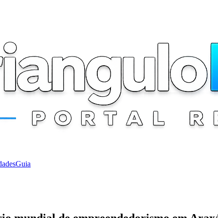
dades
Guia
ário mundial de empreendedorismo em Arax