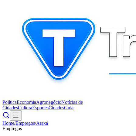
Política
Economia
Agronegócio
Notícias de
Cidades
Cultura
Esportes
Cidades
Guia
Home
/
Empregos
/
Araxá
Empregos