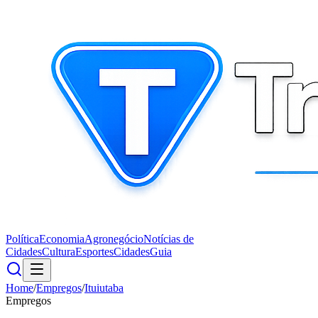
Política
Economia
Agronegócio
Notícias de
Cidades
Cultura
Esportes
Cidades
Guia
Home
/
Empregos
/
Ituiutaba
Empregos