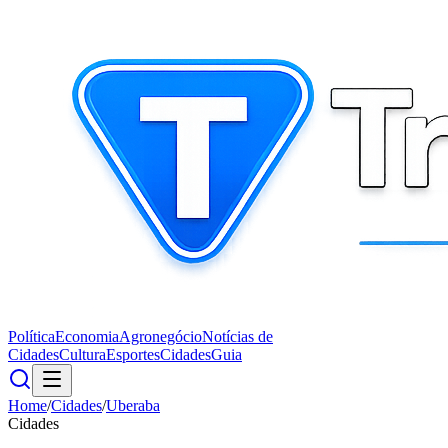
Política
Economia
Agronegócio
Notícias de
Cidades
Cultura
Esportes
Cidades
Guia
Home
/
Cidades
/
Uberaba
Cidades