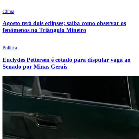
Clima
Agosto terá dois eclipses; saiba como observar os
fenômenos no Triângulo Mineiro
Política
Euclydes Pettersen é cotado para disputar vaga ao
Senado por Minas Gerais