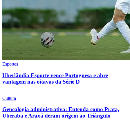
Esportes
Uberlândia Esporte vence Portuguesa e abre
vantagem nas oitavas da Série D
Cultura
Genealogia administrativa: Entenda como Prata,
Uberaba e Araxá deram origem ao Triângulo