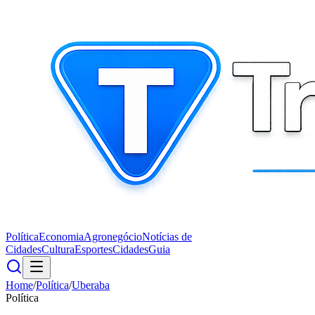
Política
Economia
Agronegócio
Notícias de
Cidades
Cultura
Esportes
Cidades
Guia
Home
/
Política
/
Uberaba
Política