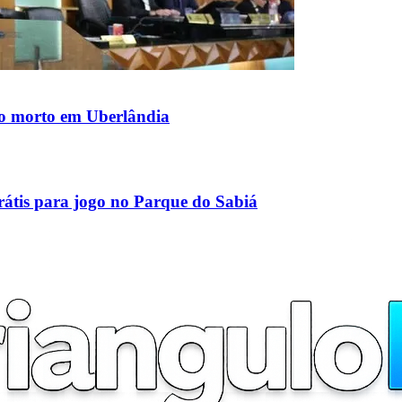
o morto em Uberlândia
rátis para jogo no Parque do Sabiá