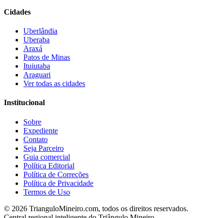
Cidades
Uberlândia
Uberaba
Araxá
Patos de Minas
Ituiutaba
Araguari
Ver todas as cidades
Institucional
Sobre
Expediente
Contato
Seja Parceiro
Guia comercial
Política Editorial
Política de Correções
Política de Privacidade
Termos de Uso
©
2026
TrianguloMineiro.com, todos os direitos reservados.
Central regional inteligente do Triângulo Mineiro