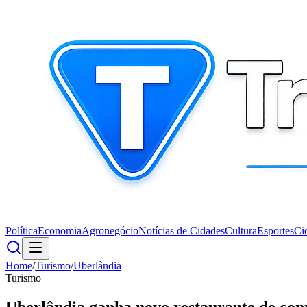
Política
Economia
Agronegócio
Notícias de Cidades
Cultura
Esportes
Ci
Home
/
Turismo
/
Uberlândia
Turismo
Uberlândia ganha novo restaurante de comi