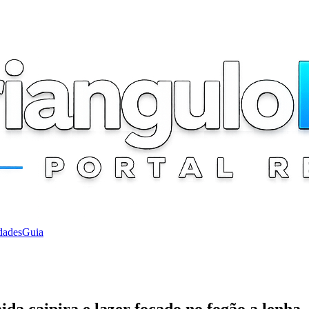
dades
Guia
da caipira e lazer focado no fogão a lenha