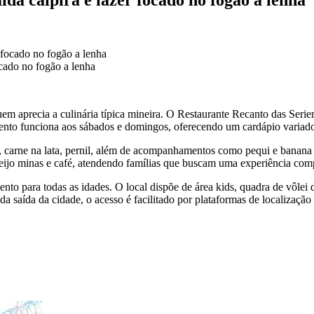
ocado no fogão a lenha
em aprecia a culinária típica mineira. O Restaurante Recanto das Seri
ento funciona aos sábados e domingos, oferecendo um cardápio variado 
 carne na lata, pernil, além de acompanhamentos como pequi e banana fr
ijo minas e café, atendendo famílias que buscam uma experiência compl
to para todas as idades. O local dispõe de área kids, quadra de vôlei d
a saída da cidade, o acesso é facilitado por plataformas de localização d