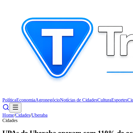
Política
Economia
Agronegócio
Notícias de Cidades
Cultura
Esportes
Ci
Home
/
Cidades
/
Uberaba
Cidades
UPAs de Uberaba operam com 110% de ocu