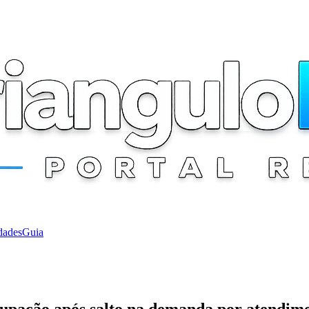
dades
Guia
pação após salto na demanda por atendim