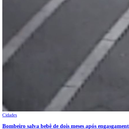
Cidades
Bombeiro salva bebê de dois meses após engasgame