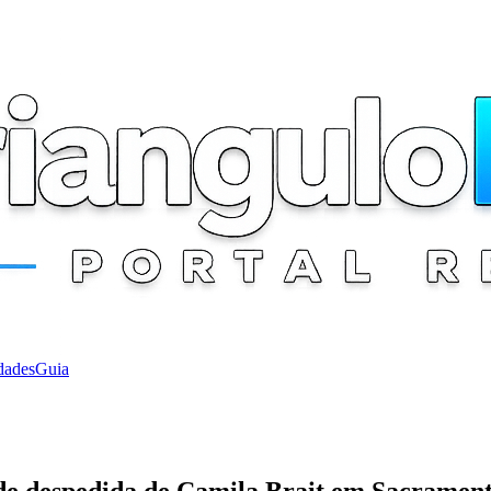
dades
Guia
de despedida de Camila Brait em Sacramen