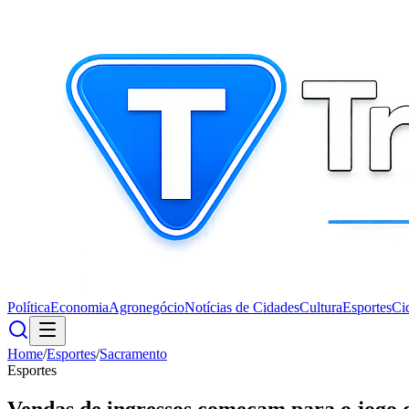
Política
Economia
Agronegócio
Notícias de Cidades
Cultura
Esportes
Ci
Home
/
Esportes
/
Sacramento
Esportes
Vendas de ingressos começam para o jogo 