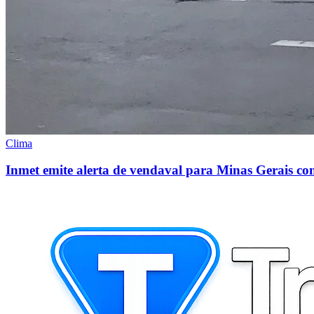
Clima
Inmet emite alerta de vendaval para Minas Gerais co