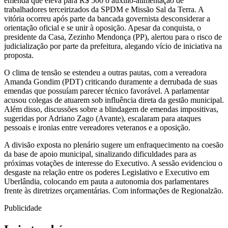
emenda que eleva para R$ 500 o auxílio-alimentação de
trabalhadores terceirizados da SPDM e Missão Sal da Terra. A
vitória ocorreu após parte da bancada governista desconsiderar a
orientação oficial e se unir à oposição. Apesar da conquista, o
presidente da Casa, Zezinho Mendonça (PP), alertou para o risco de
judicialização por parte da prefeitura, alegando vício de iniciativa na
proposta.
O clima de tensão se estendeu a outras pautas, com a vereadora
Amanda Gondim (PDT) criticando duramente a derrubada de suas
emendas que possuíam parecer técnico favorável. A parlamentar
acusou colegas de atuarem sob influência direta da gestão municipal.
Além disso, discussões sobre a blindagem de emendas impositivas,
sugeridas por Adriano Zago (Avante), escalaram para ataques
pessoais e ironias entre vereadores veteranos e a oposição.
A divisão exposta no plenário sugere um enfraquecimento na coesão
da base de apoio municipal, sinalizando dificuldades para as
próximas votações de interesse do Executivo. A sessão evidenciou o
desgaste na relação entre os poderes Legislativo e Executivo em
Uberlândia, colocando em pauta a autonomia dos parlamentares
frente às diretrizes orçamentárias. Com informações de Regionalzão.
Publicidade