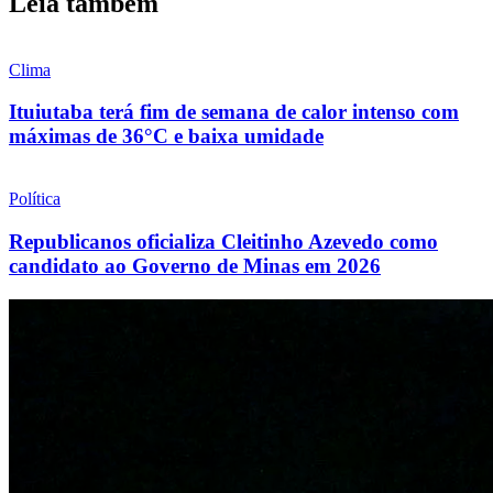
Leia também
Clima
Ituiutaba terá fim de semana de calor intenso com
máximas de 36°C e baixa umidade
Política
Republicanos oficializa Cleitinho Azevedo como
candidato ao Governo de Minas em 2026