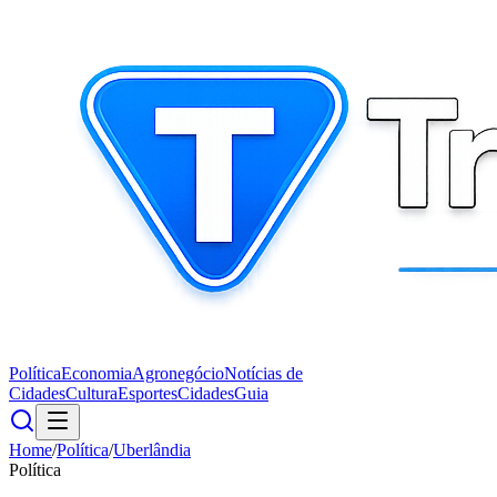
Política
Economia
Agronegócio
Notícias de
Cidades
Cultura
Esportes
Cidades
Guia
Home
/
Política
/
Uberlândia
Política