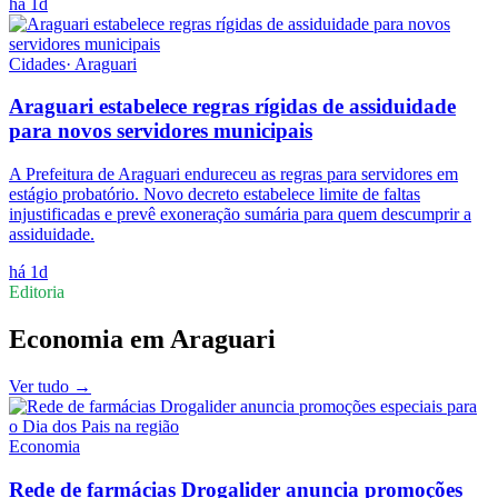
há 1d
Cidades
·
Araguari
Araguari estabelece regras rígidas de assiduidade
para novos servidores municipais
A Prefeitura de Araguari endureceu as regras para servidores em
estágio probatório. Novo decreto estabelece limite de faltas
injustificadas e prevê exoneração sumária para quem descumprir a
assiduidade.
há 1d
Editoria
Economia
em
Araguari
Ver tudo →
Economia
Rede de farmácias Drogalider anuncia promoções