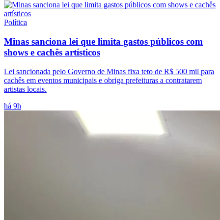
Política
Minas sanciona lei que limita gastos públicos com
shows e cachês artísticos
Lei sancionada pelo Governo de Minas fixa teto de R$ 500 mil para
cachês em eventos municipais e obriga prefeituras a contratarem
artistas locais.
há 9h