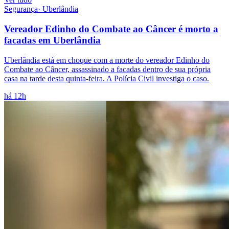
Segurança
·
Uberlândia
Vereador Edinho do Combate ao Câncer é morto a
facadas em Uberlândia
Uberlândia está em choque com a morte do vereador Edinho do
Combate ao Câncer, assassinado a facadas dentro de sua própria
casa na tarde desta quinta-feira. A Polícia Civil investiga o caso.
há 12h