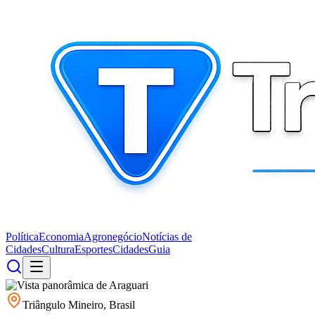
Política
Economia
Agronegócio
Notícias de
Cidades
Cultura
Esportes
Cidades
Guia
Triângulo Mineiro, Brasil