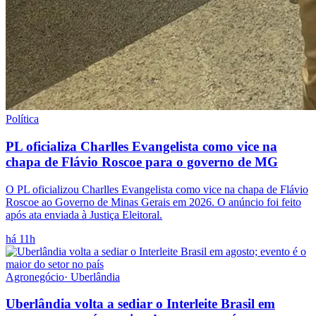
Política
PL oficializa Charlles Evangelista como vice na
chapa de Flávio Roscoe para o governo de MG
O PL oficializou Charlles Evangelista como vice na chapa de Flávio
Roscoe ao Governo de Minas Gerais em 2026. O anúncio foi feito
após ata enviada à Justiça Eleitoral.
há 11h
Agronegócio
·
Uberlândia
Uberlândia volta a sediar o Interleite Brasil em