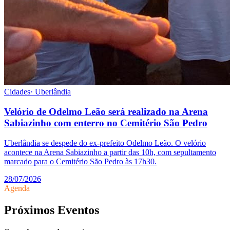
Cidades
·
Uberlândia
Velório de Odelmo Leão será realizado na Arena
Sabiazinho com enterro no Cemitério São Pedro
Uberlândia se despede do ex-prefeito Odelmo Leão. O velório
acontece na Arena Sabiazinho a partir das 10h, com sepultamento
marcado para o Cemitério São Pedro às 17h30.
28/07/2026
Agenda
Próximos Eventos