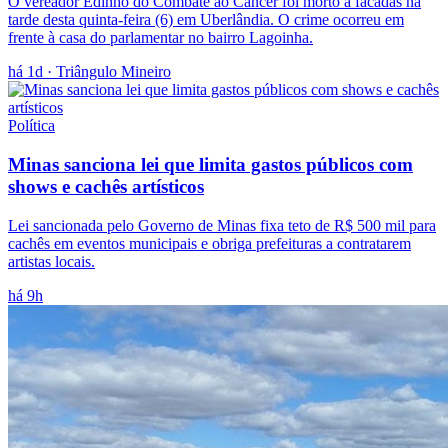
O vereador Edinho do Combate ao Câncer foi morto a facadas na
tarde desta quinta-feira (6) em Uberlândia. O crime ocorreu em
frente à casa do parlamentar no bairro Lagoinha.
há 1d
· Triângulo Mineiro
Política
Minas sanciona lei que limita gastos públicos com
shows e cachês artísticos
Lei sancionada pelo Governo de Minas fixa teto de R$ 500 mil para
cachês em eventos municipais e obriga prefeituras a contratarem
artistas locais.
há 9h