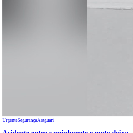
Urgente
Segurança
Araguari
Acidente entre caminhonete e moto deixa