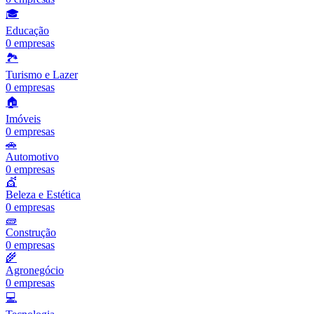
🎓
Educação
0
empresas
🏞️
Turismo e Lazer
0
empresas
🏠
Imóveis
0
empresas
🚗
Automotivo
0
empresas
💇
Beleza e Estética
0
empresas
🧱
Construção
0
empresas
🌾
Agronegócio
0
empresas
💻