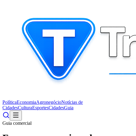
Política
Economia
Agronegócio
Notícias de
Cidades
Cultura
Esportes
Cidades
Guia
Guia comercial