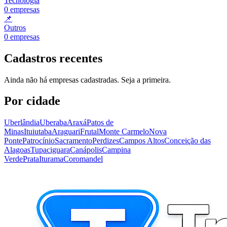
Tecnologia
0
empresas
📌
Outros
0
empresas
Cadastros recentes
Ainda não há empresas cadastradas. Seja a primeira.
Por cidade
Uberlândia
Uberaba
Araxá
Patos de
Minas
Ituiutaba
Araguari
Frutal
Monte Carmelo
Nova
Ponte
Patrocínio
Sacramento
Perdizes
Campos Altos
Conceição das
Alagoas
Tupaciguara
Canápolis
Campina
Verde
Prata
Iturama
Coromandel