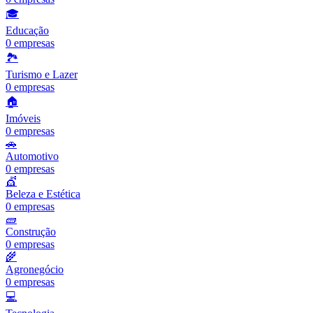
🎓
Educação
0
empresas
🏞️
Turismo e Lazer
0
empresas
🏠
Imóveis
0
empresas
🚗
Automotivo
0
empresas
💇
Beleza e Estética
0
empresas
🧱
Construção
0
empresas
🌾
Agronegócio
0
empresas
💻