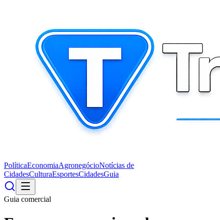
Política
Economia
Agronegócio
Notícias de
Cidades
Cultura
Esportes
Cidades
Guia
Guia comercial