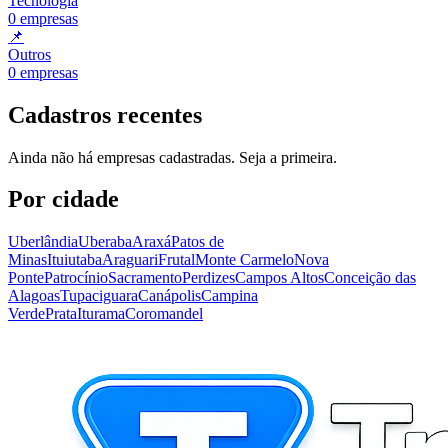
Tecnologia
0
empresas
📌
Outros
0
empresas
Cadastros recentes
Ainda não há empresas cadastradas. Seja a primeira.
Por cidade
Uberlândia
Uberaba
Araxá
Patos de
Minas
Ituiutaba
Araguari
Frutal
Monte Carmelo
Nova
Ponte
Patrocínio
Sacramento
Perdizes
Campos Altos
Conceição das
Alagoas
Tupaciguara
Canápolis
Campina
Verde
Prata
Iturama
Coromandel