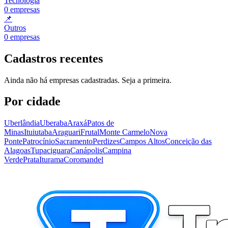
Tecnologia
0
empresas
📌
Outros
0
empresas
Cadastros recentes
Ainda não há empresas cadastradas. Seja a primeira.
Por cidade
Uberlândia
Uberaba
Araxá
Patos de
Minas
Ituiutaba
Araguari
Frutal
Monte Carmelo
Nova
Ponte
Patrocínio
Sacramento
Perdizes
Campos Altos
Conceição das
Alagoas
Tupaciguara
Canápolis
Campina
Verde
Prata
Iturama
Coromandel