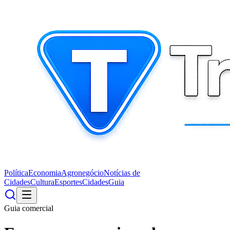
Política
Economia
Agronegócio
Notícias de
Cidades
Cultura
Esportes
Cidades
Guia
Guia comercial