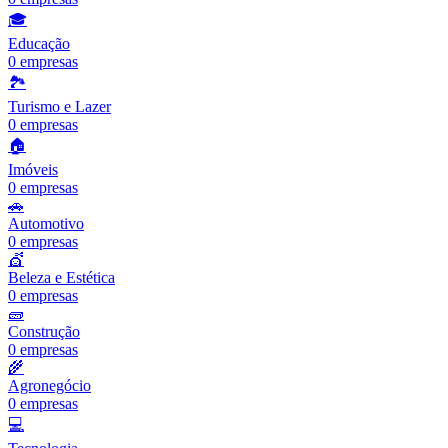
🎓
Educação
0
empresas
🏞️
Turismo e Lazer
0
empresas
🏠
Imóveis
0
empresas
🚗
Automotivo
0
empresas
💇
Beleza e Estética
0
empresas
🧱
Construção
0
empresas
🌾
Agronegócio
0
empresas
💻