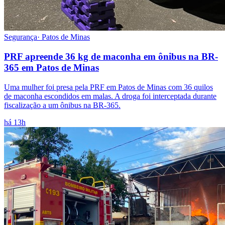
Segurança
·
Patos de Minas
PRF apreende 36 kg de maconha em ônibus na BR-
365 em Patos de Minas
Uma mulher foi presa pela PRF em Patos de Minas com 36 quilos
de maconha escondidos em malas. A droga foi interceptada durante
fiscalização a um ônibus na BR-365.
há 13h