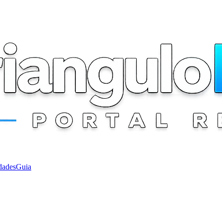
dades
Guia