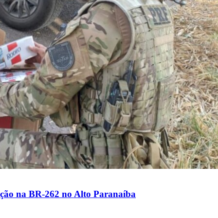
ição na BR-262 no Alto Paranaíba