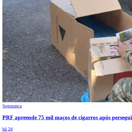
Segurança
PRF apreende 75 mil maços de cigarros após persegu
há 2d