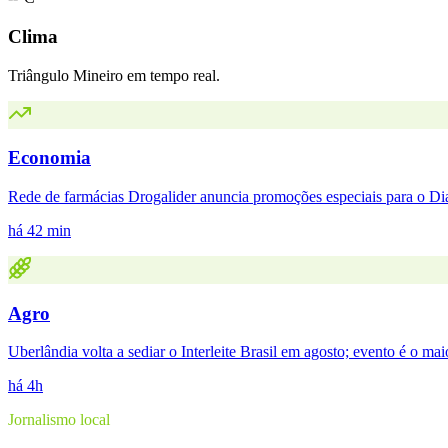
Clima
Triângulo Mineiro em tempo real.
Economia
Rede de farmácias Drogalider anuncia promoções especiais para o Dia
há 42 min
Agro
Uberlândia volta a sediar o Interleite Brasil em agosto; evento é o mai
há 4h
Jornalismo local