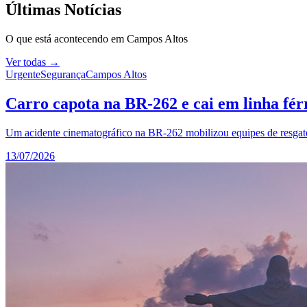
Últimas Notícias
O que está acontecendo em
Campos Altos
Ver todas →
Urgente
Segurança
Campos Altos
Carro capota na BR-262 e cai em linha fér
Um acidente cinematográfico na BR-262 mobilizou equipes de resgate 
13/07/2026