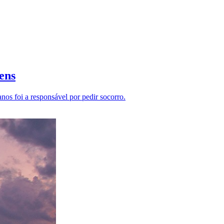
ens
os foi a responsável por pedir socorro.