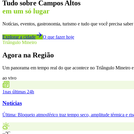
Tudo sobre
Campos Altos
em um só lugar
Notícias, eventos, gastronomia, turismo e tudo que você precisa saber
Explorar a cidade
O que fazer hoje
Triângulo Mineiro
Agora na Região
Um panorama em tempo real do que acontece no Triângulo Mineiro e 
ao vivo
1
nas últimas 24h
Notícias
Última:
Bloqueio atmosférico traz tempo seco, amplitude térmica e ri
--°C