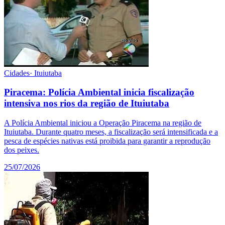
Cidades
·
Ituiutaba
Piracema: Polícia Ambiental inicia fiscalização
intensiva nos rios da região de Ituiutaba
A Polícia Ambiental iniciou a Operação Piracema na região de
Ituiutaba. Durante quatro meses, a fiscalização será intensificada e a
pesca de espécies nativas está proibida para garantir a reprodução
dos peixes.
25/07/2026