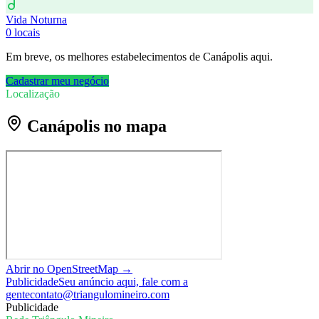
Vida Noturna
0
locais
Em breve, os melhores estabelecimentos de
Canápolis
aqui.
Cadastrar meu negócio
Localização
Canápolis
no mapa
Abrir no OpenStreetMap →
Publicidade
Seu anúncio aqui, fale com a
gente
contato@triangulomineiro.com
Publicidade