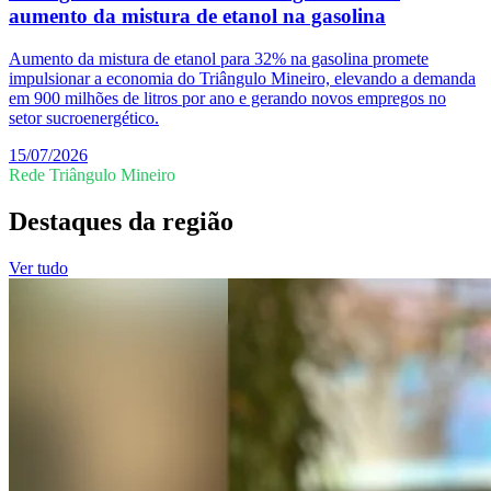
aumento da mistura de etanol na gasolina
Aumento da mistura de etanol para 32% na gasolina promete
impulsionar a economia do Triângulo Mineiro, elevando a demanda
em 900 milhões de litros por ano e gerando novos empregos no
setor sucroenergético.
15/07/2026
Rede Triângulo Mineiro
Destaques da região
Ver tudo