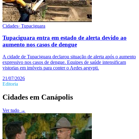
Cidades
·
Tupaciguara
Tupaciguara entra em estado de alerta devido ao
aumento nos casos de dengue
A cidade de Tupaciguara declarou situação de alerta após o aumento
expressivo nos casos de dengue. Equipes de saúde intensificam
vistorias em imóveis para conter o Aedes aegypti.
21/07/2026
Editoria
Cidades
em
Canápolis
Ver tudo →