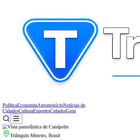
Política
Economia
Agronegócio
Notícias de
Cidades
Cultura
Esportes
Cidades
Guia
Triângulo Mineiro, Brasil