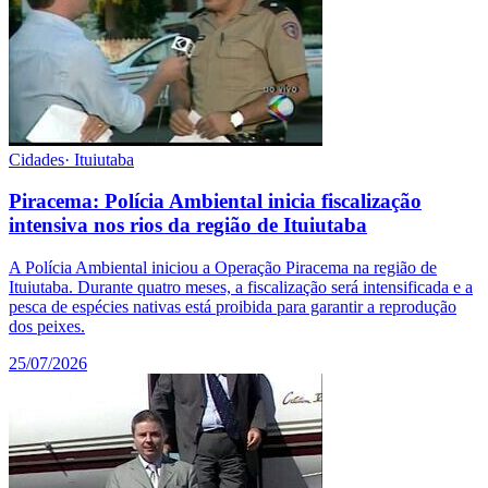
Cidades
·
Ituiutaba
Piracema: Polícia Ambiental inicia fiscalização
intensiva nos rios da região de Ituiutaba
A Polícia Ambiental iniciou a Operação Piracema na região de
Ituiutaba. Durante quatro meses, a fiscalização será intensificada e a
pesca de espécies nativas está proibida para garantir a reprodução
dos peixes.
25/07/2026