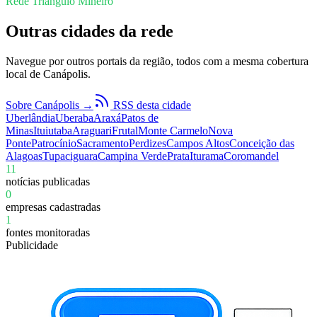
Rede Triângulo Mineiro
Outras cidades da rede
Navegue por outros portais da região, todos com a mesma cobertura
local de
Canápolis
.
Sobre
Canápolis
→
RSS desta cidade
Uberlândia
Uberaba
Araxá
Patos de
Minas
Ituiutaba
Araguari
Frutal
Monte Carmelo
Nova
Ponte
Patrocínio
Sacramento
Perdizes
Campos Altos
Conceição das
Alagoas
Tupaciguara
Campina Verde
Prata
Iturama
Coromandel
11
notícias publicadas
0
empresas cadastradas
1
fontes monitoradas
Publicidade