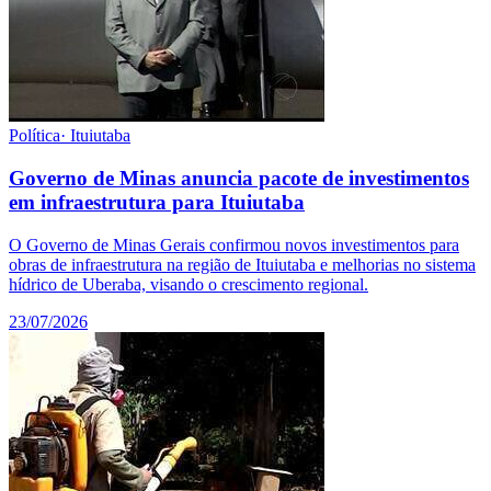
Política
·
Ituiutaba
Governo de Minas anuncia pacote de investimentos
em infraestrutura para Ituiutaba
O Governo de Minas Gerais confirmou novos investimentos para
obras de infraestrutura na região de Ituiutaba e melhorias no sistema
hídrico de Uberaba, visando o crescimento regional.
23/07/2026