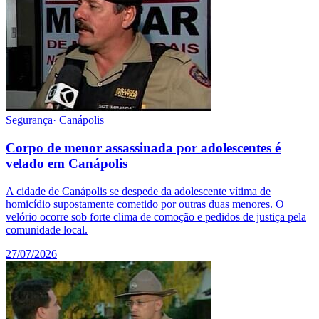
Segurança
·
Canápolis
Corpo de menor assassinada por adolescentes é
velado em Canápolis
A cidade de Canápolis se despede da adolescente vítima de
homicídio supostamente cometido por outras duas menores. O
velório ocorre sob forte clima de comoção e pedidos de justiça pela
comunidade local.
27/07/2026