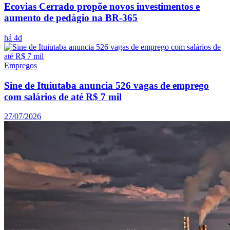
Ecovias Cerrado propõe novos investimentos e
aumento de pedágio na BR-365
há 4d
Empregos
Sine de Ituiutaba anuncia 526 vagas de emprego
com salários de até R$ 7 mil
27/07/2026