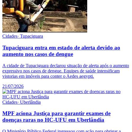
Cidades
·
Tupaciguara
Tupaciguara entra em estado de alerta devido ao
aumento nos casos de dengue
A cidade de Tupaciguara declarou situação de alerta após o aumento
expressivo nos casos de dengue. Equipes de saúde intensificam
vistorias em imóveis para conter o Aedes aegypti.
21/07/2026
Cidades
·
Uberlândia
MPF aciona Justiça para garantir exames de
doenças raras no HC-UFU em Uberlândia
O Ministério Público Federal ingressou com ação para obrigar a