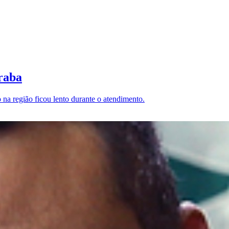
raba
na região ficou lento durante o atendimento.