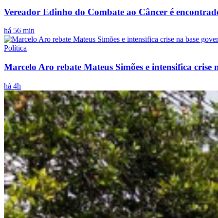
Vereador Edinho do Combate ao Câncer é encontrado
há 56 min
Política
Marcelo Aro rebate Mateus Simões e intensifica crise 
há 4h