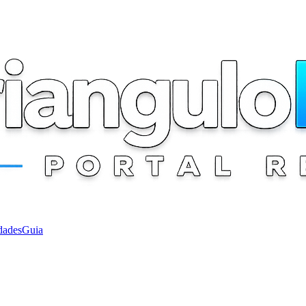
dades
Guia