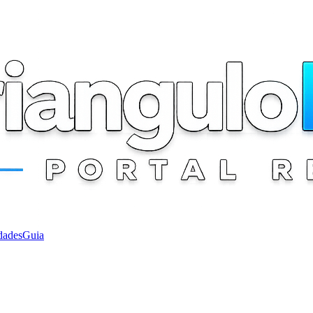
dades
Guia