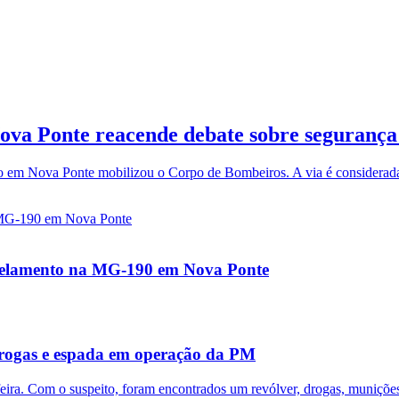
Nova Ponte reacende debate sobre segurança
io em Nova Ponte mobilizou o Corpo de Bombeiros. A via é considerada
opelamento na MG-190 em Nova Ponte
drogas e espada em operação da PM
ira. Com o suspeito, foram encontrados um revólver, drogas, munições 