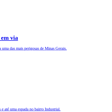
 em via
 uma das mais perigosas de Minas Gerais.
e até uma espada no bairro Industrial.