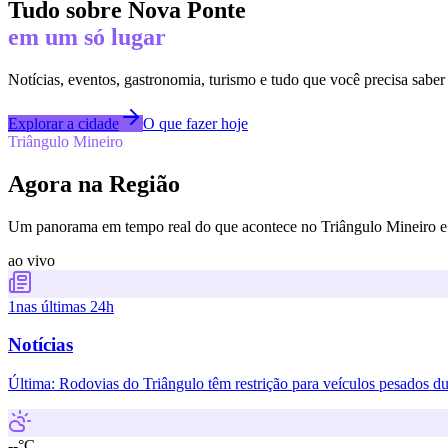
Tudo sobre
Nova Ponte
em um só lugar
Notícias, eventos, gastronomia, turismo e tudo que você precisa saber
Explorar a cidade
O que fazer hoje
Triângulo Mineiro
Agora na Região
Um panorama em tempo real do que acontece no Triângulo Mineiro e 
ao vivo
1
nas últimas 24h
Notícias
Última:
Rodovias do Triângulo têm restrição para veículos pesados d
--°C