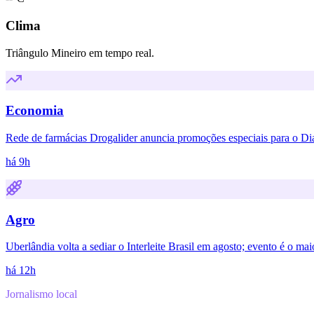
Clima
Triângulo Mineiro em tempo real.
Economia
Rede de farmácias Drogalider anuncia promoções especiais para o Dia
há 9h
Agro
Uberlândia volta a sediar o Interleite Brasil em agosto; evento é o mai
há 12h
Jornalismo local