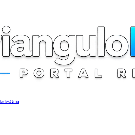
dades
Guia