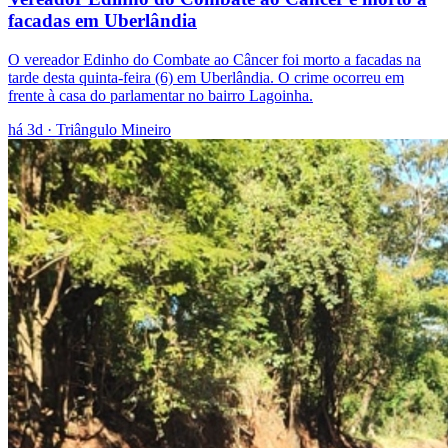
facadas em Uberlândia
O vereador Edinho do Combate ao Câncer foi morto a facadas na
tarde desta quinta-feira (6) em Uberlândia. O crime ocorreu em
frente à casa do parlamentar no bairro Lagoinha.
há 3d
· Triângulo Mineiro