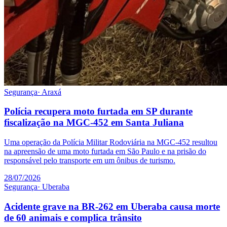
Segurança
·
Araxá
Polícia recupera moto furtada em SP durante
fiscalização na MGC-452 em Santa Juliana
Uma operação da Polícia Militar Rodoviária na MGC-452 resultou
na apreensão de uma moto furtada em São Paulo e na prisão do
responsável pelo transporte em um ônibus de turismo.
28/07/2026
Segurança
·
Uberaba
Acidente grave na BR-262 em Uberaba causa morte
de 60 animais e complica trânsito