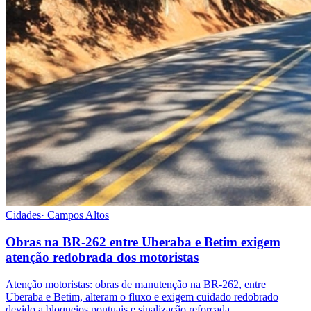
Cidades
·
Campos Altos
Obras na BR-262 entre Uberaba e Betim exigem
atenção redobrada dos motoristas
Atenção motoristas: obras de manutenção na BR-262, entre
Uberaba e Betim, alteram o fluxo e exigem cuidado redobrado
devido a bloqueios pontuais e sinalização reforçada.