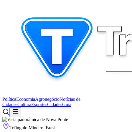
Política
Economia
Agronegócio
Notícias de
Cidades
Cultura
Esportes
Cidades
Guia
Triângulo Mineiro, Brasil