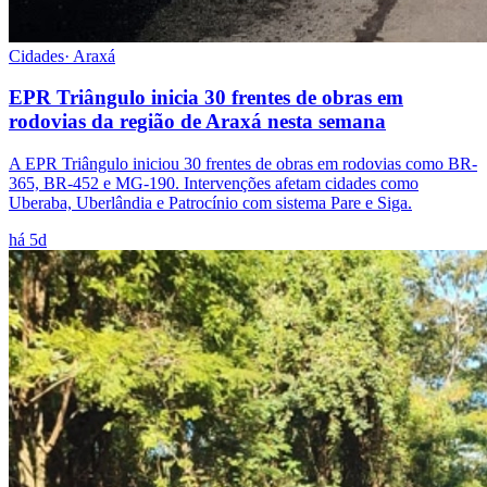
Cidades
·
Araxá
EPR Triângulo inicia 30 frentes de obras em
rodovias da região de Araxá nesta semana
A EPR Triângulo iniciou 30 frentes de obras em rodovias como BR-
365, BR-452 e MG-190. Intervenções afetam cidades como
Uberaba, Uberlândia e Patrocínio com sistema Pare e Siga.
há 5d