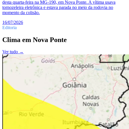
desta quarta-feira na MG-190, em Nova Ponte. A vítima usava
tornozeleira eletrônica e estava parada no meio da rodovia no
momento da colisão.
16/07/2026
Editoria
Clima
em
Nova Ponte
Ver tudo →