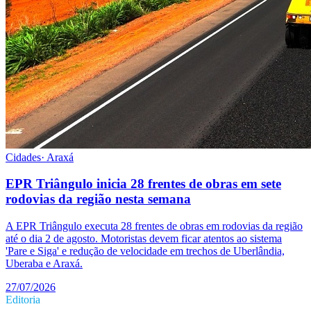
Cidades
·
Araxá
EPR Triângulo inicia 28 frentes de obras em sete
rodovias da região nesta semana
A EPR Triângulo executa 28 frentes de obras em rodovias da região
até o dia 2 de agosto. Motoristas devem ficar atentos ao sistema
'Pare e Siga' e redução de velocidade em trechos de Uberlândia,
Uberaba e Araxá.
27/07/2026
Editoria