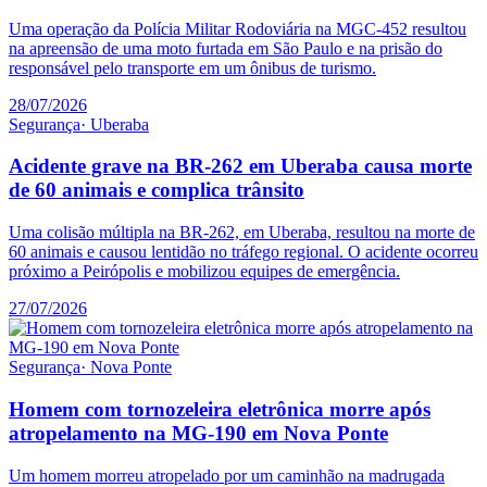
Uma operação da Polícia Militar Rodoviária na MGC-452 resultou
na apreensão de uma moto furtada em São Paulo e na prisão do
responsável pelo transporte em um ônibus de turismo.
28/07/2026
Segurança
·
Uberaba
Acidente grave na BR-262 em Uberaba causa morte
de 60 animais e complica trânsito
Uma colisão múltipla na BR-262, em Uberaba, resultou na morte de
60 animais e causou lentidão no tráfego regional. O acidente ocorreu
próximo a Peirópolis e mobilizou equipes de emergência.
27/07/2026
Segurança
·
Nova Ponte
Homem com tornozeleira eletrônica morre após
atropelamento na MG-190 em Nova Ponte
Um homem morreu atropelado por um caminhão na madrugada