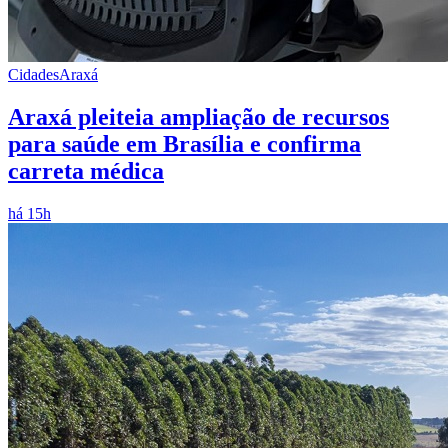
Cidades
Araxá
Araxá pleiteia ampliação de recursos
para saúde em Brasília e confirma
carreta médica
há 15h