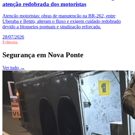
atenção redobrada dos motoristas
Atenção motoristas: obras de manutenção na BR-262, entre
Uberaba e Betim, alteram o fluxo e exigem cuidado redobrado
devido a bloqueios pontuais e sinalização reforçada.
28/07/2026
Editoria
Segurança
em
Nova Ponte
Ver tudo →