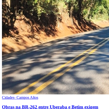
Cidades
·
Campos Altos
Obras na BR-262 entre Uberaba e Betim exigem