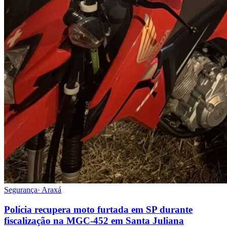
Segurança
·
Araxá
Polícia recupera moto furtada em SP durante
fiscalização na MGC-452 em Santa Juliana