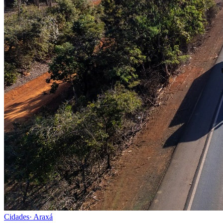
Cidades
·
Araxá