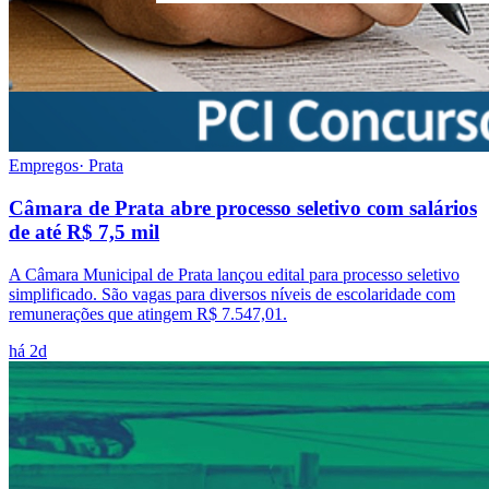
Empregos
·
Prata
Câmara de Prata abre processo seletivo com salários
de até R$ 7,5 mil
A Câmara Municipal de Prata lançou edital para processo seletivo
simplificado. São vagas para diversos níveis de escolaridade com
remunerações que atingem R$ 7.547,01.
há 2d