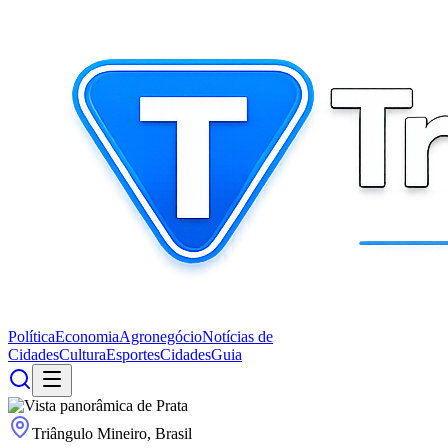
Política
Economia
Agronegócio
Notícias de
Cidades
Cultura
Esportes
Cidades
Guia
Triângulo Mineiro, Brasil