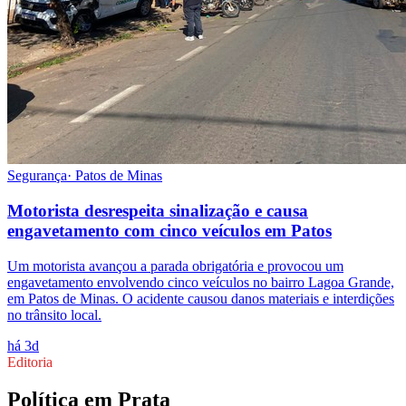
Segurança
·
Patos de Minas
Motorista desrespeita sinalização e causa
engavetamento com cinco veículos em Patos
Um motorista avançou a parada obrigatória e provocou um
engavetamento envolvendo cinco veículos no bairro Lagoa Grande,
em Patos de Minas. O acidente causou danos materiais e interdições
no trânsito local.
há 3d
Editoria
Política
em
Prata