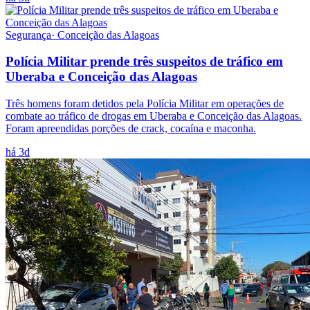
Segurança
·
Conceição das Alagoas
Polícia Militar prende três suspeitos de tráfico em
Uberaba e Conceição das Alagoas
Três homens foram detidos pela Polícia Militar em operações de
combate ao tráfico de drogas em Uberaba e Conceição das Alagoas.
Foram apreendidas porções de crack, cocaína e maconha.
há 3d