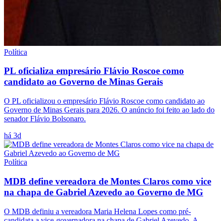
Política
PL oficializa empresário Flávio Roscoe como
candidato ao Governo de Minas Gerais
O PL oficializou o empresário Flávio Roscoe como candidato ao
Governo de Minas Gerais para 2026. O anúncio foi feito ao lado do
senador Flávio Bolsonaro.
há 3d
Política
MDB define vereadora de Montes Claros como vice
na chapa de Gabriel Azevedo ao Governo de MG
O MDB definiu a vereadora Maria Helena Lopes como pré-
candidata a vice-governadora na chapa de Gabriel Azevedo. A