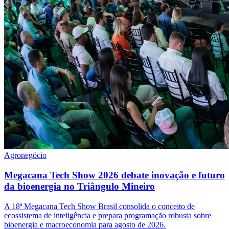
Agronegócio
Megacana Tech Show 2026 debate inovação e futuro
da bioenergia no Triângulo Mineiro
A 18ª Megacana Tech Show Brasil consolida o conceito de
ecossistema de inteligência e prepara programação robusta sobre
bioenergia e macroeconomia para agosto de 2026.