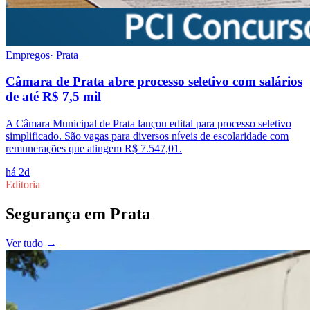
Empregos
·
Prata
Câmara de Prata abre processo seletivo com salários
de até R$ 7,5 mil
A Câmara Municipal de Prata lançou edital para processo seletivo
simplificado. São vagas para diversos níveis de escolaridade com
remunerações que atingem R$ 7.547,01.
há 2d
Editoria
Segurança
em
Prata
Ver tudo →