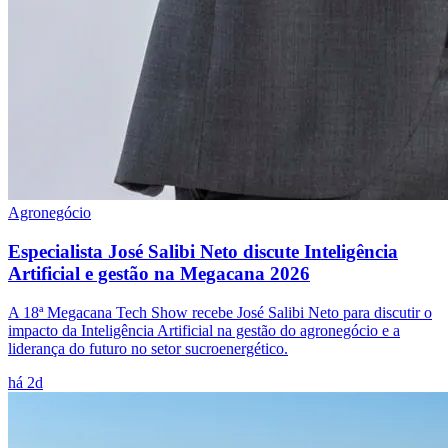
Agronegócio
Especialista José Salibi Neto discute Inteligência
Artificial e gestão na Megacana 2026
A 18ª Megacana Tech Show recebe José Salibi Neto para discutir o
impacto da Inteligência Artificial na gestão do agronegócio e a
liderança do futuro no setor sucroenergético.
há 2d