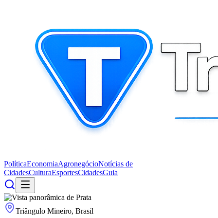
Política
Economia
Agronegócio
Notícias de
Cidades
Cultura
Esportes
Cidades
Guia
Triângulo Mineiro, Brasil