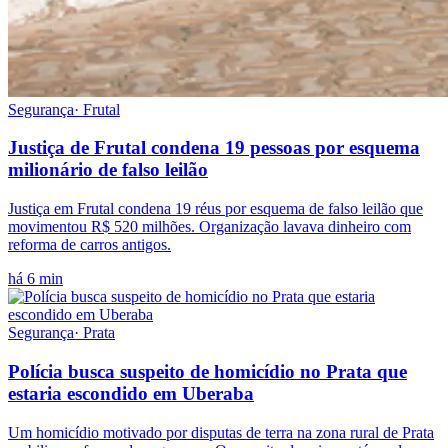
Segurança
·
Frutal
Justiça de Frutal condena 19 pessoas por esquema
milionário de falso leilão
Justiça em Frutal condena 19 réus por esquema de falso leilão que
movimentou R$ 520 milhões. Organização lavava dinheiro com
reforma de carros antigos.
há 6 min
Segurança
·
Prata
Polícia busca suspeito de homicídio no Prata que
estaria escondido em Uberaba
Um homicídio motivado por disputas de terra na zona rural de Prata