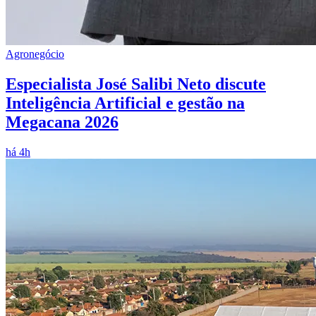
Agronegócio
Especialista José Salibi Neto discute
Inteligência Artificial e gestão na
Megacana 2026
há 4h