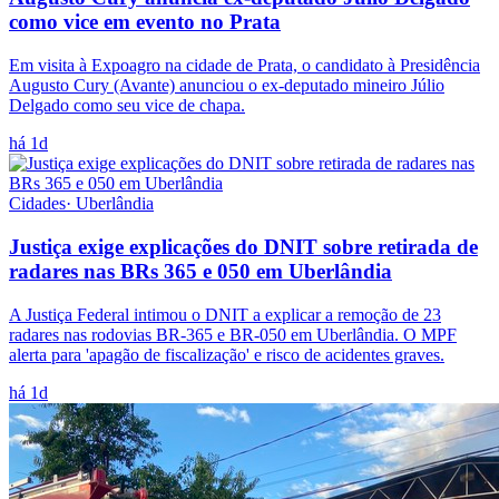
como vice em evento no Prata
Em visita à Expoagro na cidade de Prata, o candidato à Presidência
Augusto Cury (Avante) anunciou o ex-deputado mineiro Júlio
Delgado como seu vice de chapa.
há 1d
Cidades
·
Uberlândia
Justiça exige explicações do DNIT sobre retirada de
radares nas BRs 365 e 050 em Uberlândia
A Justiça Federal intimou o DNIT a explicar a remoção de 23
radares nas rodovias BR-365 e BR-050 em Uberlândia. O MPF
alerta para 'apagão de fiscalização' e risco de acidentes graves.
há 1d