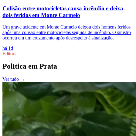
Colisão entre motocicletas causa incêndio e deixa
dois feridos em Monte Carmelo
Um grave acidente em Monte Carmelo deixou dois homens feridos
após uma colisão entre motocicletas seguida de incêndio. O sinistro
ocorreu em um cruzamento após desrespeito à sinalização.
há 1d
Editoria
Política
em
Prata
Ver tudo →