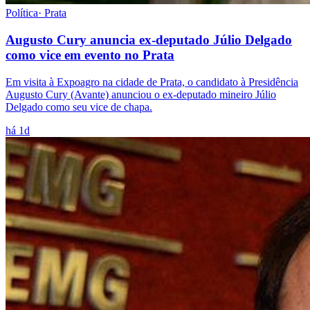
Política
·
Prata
Augusto Cury anuncia ex-deputado Júlio Delgado
como vice em evento no Prata
Em visita à Expoagro na cidade de Prata, o candidato à Presidência
Augusto Cury (Avante) anunciou o ex-deputado mineiro Júlio
Delgado como seu vice de chapa.
há 1d