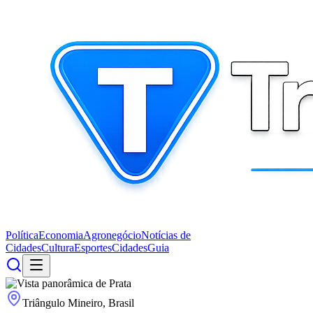
Política
Economia
Agronegócio
Notícias de
Cidades
Cultura
Esportes
Cidades
Guia
Triângulo Mineiro, Brasil