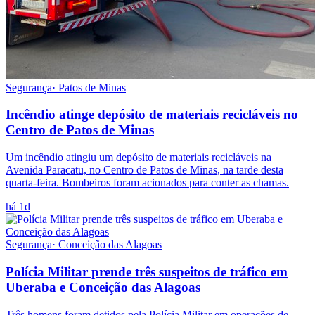
Segurança
·
Patos de Minas
Incêndio atinge depósito de materiais recicláveis no
Centro de Patos de Minas
Um incêndio atingiu um depósito de materiais recicláveis na
Avenida Paracatu, no Centro de Patos de Minas, na tarde desta
quarta-feira. Bombeiros foram acionados para conter as chamas.
há 1d
Segurança
·
Conceição das Alagoas
Polícia Militar prende três suspeitos de tráfico em
Uberaba e Conceição das Alagoas
Três homens foram detidos pela Polícia Militar em operações de