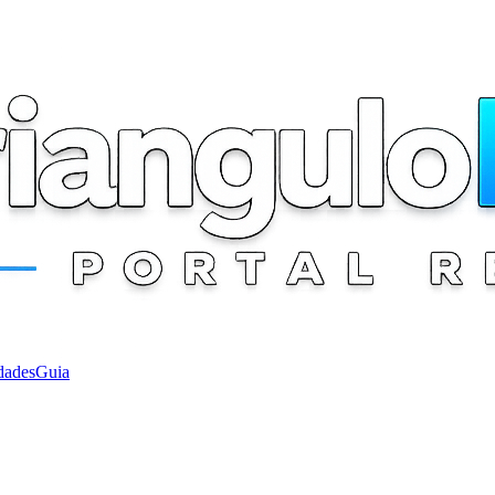
dades
Guia