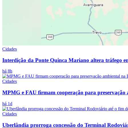
Cidades
Interdição da Ponte Quinca Mariano altera tráfego e
há 8h
Cidades
MPMG e FAU firmam cooperação para preservação a
há 1d
Cidades
Uberlândia prorroga concessão do Terminal Rodoviár