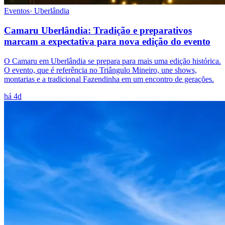
Eventos
·
Uberlândia
Camaru Uberlândia: Tradição e preparativos
marcam a expectativa para nova edição do evento
O Camaru em Uberlândia se prepara para mais uma edição histórica.
O evento, que é referência no Triângulo Mineiro, une shows,
montarias e a tradicional Fazendinha em um encontro de gerações.
há 4d