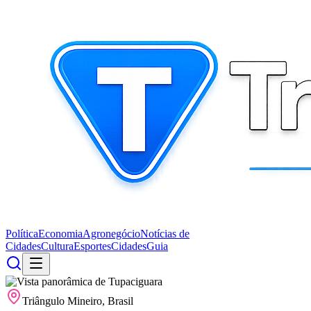
Política
Economia
Agronegócio
Notícias de
Cidades
Cultura
Esportes
Cidades
Guia
Triângulo Mineiro, Brasil