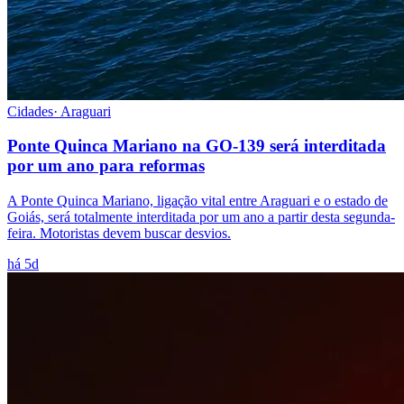
Cidades
·
Araguari
Ponte Quinca Mariano na GO-139 será interditada
por um ano para reformas
A Ponte Quinca Mariano, ligação vital entre Araguari e o estado de
Goiás, será totalmente interditada por um ano a partir desta segunda-
feira. Motoristas devem buscar desvios.
há 5d