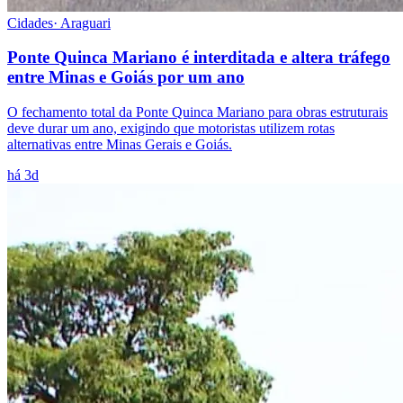
Cidades
·
Araguari
Ponte Quinca Mariano é interditada e altera tráfego
entre Minas e Goiás por um ano
O fechamento total da Ponte Quinca Mariano para obras estruturais
deve durar um ano, exigindo que motoristas utilizem rotas
alternativas entre Minas Gerais e Goiás.
há 3d