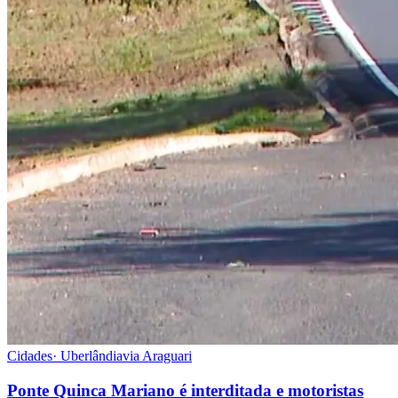
Cidades
·
Uberlândia
via
Araguari
Ponte Quinca Mariano é interditada e motoristas