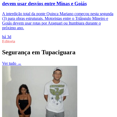
devem usar desvios entre Minas e Goiás
A interdição total da ponte Quinca Mariano começou nesta segunda
(3) para obras estruturais. Motoristas entre o Triângulo Mineiro e
Goiás devem usar rotas por Araguari ou Itumbiara durante o
próximo ano.
há 3d
Editoria
Segurança
em
Tupaciguara
Ver tudo →