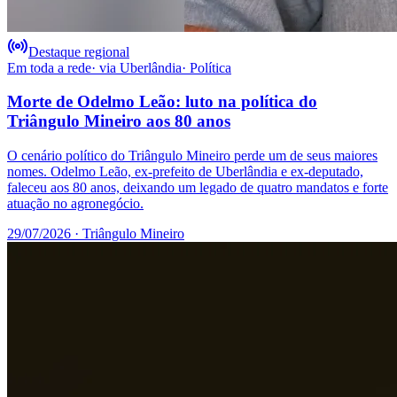
Destaque regional
Em toda a rede
· via
Uberlândia
·
Política
Morte de Odelmo Leão: luto na política do
Triângulo Mineiro aos 80 anos
O cenário político do Triângulo Mineiro perde um de seus maiores
nomes. Odelmo Leão, ex-prefeito de Uberlândia e ex-deputado,
faleceu aos 80 anos, deixando um legado de quatro mandatos e forte
atuação no agronegócio.
29/07/2026
· Triângulo Mineiro