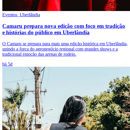
Eventos
·
Uberlândia
Camaru prepara nova edição com foco em tradição
e histórias do público em Uberlândia
O Camaru se prepara para mais uma edição histórica em Uberlândia,
unindo a força do agronegócio regional com grandes shows e a
tradicional emoção das arenas de rodeio.
há 5d