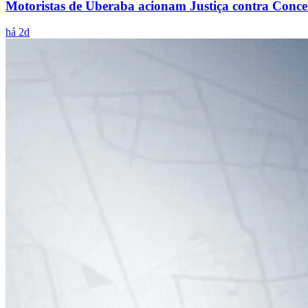
Motoristas de Uberaba acionam Justiça contra Conce
há 2d