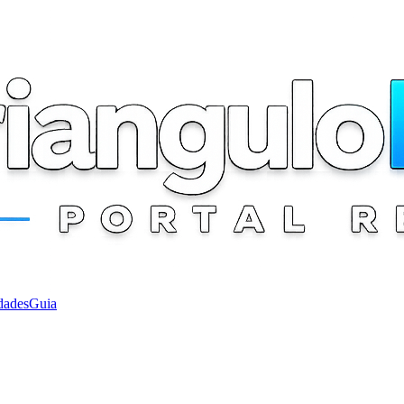
dades
Guia