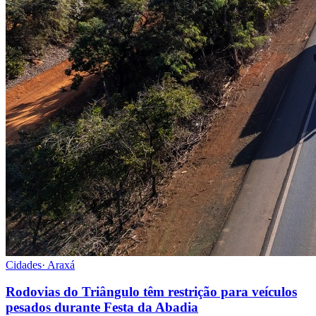
Cidades
·
Araxá
Rodovias do Triângulo têm restrição para veículos
pesados durante Festa da Abadia