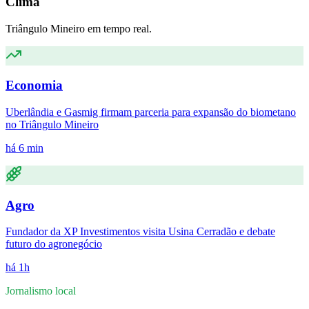
Clima
Triângulo Mineiro em tempo real.
Economia
Uberlândia e Gasmig firmam parceria para expansão do biometano
no Triângulo Mineiro
há 6 min
Agro
Fundador da XP Investimentos visita Usina Cerradão e debate
futuro do agronegócio
há 1h
Jornalismo local