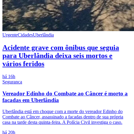
Urgente
Cidades
Uberlândia
Acidente grave com ônibus que seguia
para Uberlândia deixa seis mortos e
vários feridos
há 16h
Segurança
Vereador Edinho do Combate ao Câncer é morto a
facadas em Uberlândia
Uberlândia está em choque com a morte do vereador Edinho do
Combate ao Câncer, assassinado a facadas dentro de sua própria
casa na tarde desta quinta-feira. A Polícia Civil investiga o caso.
há 20h