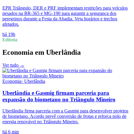
EPR Triângulo, DER e PRF implementam restrições para veículos
pesados na BR-365 e MG-190 para garantir a segurança dos
peregrinos durante a Festa da Abadia. Veja horários e trechos
afetados.
há 19h
Editoria
Economia
em
Uberlândia
Ver tudo →
Economia
·
Uberlândia
Uberlândia e Gasmig firmam parceria para
expansão do biometano no Triângulo Mineiro
Uberlândia firma parceria com a Gasmig para desenvolver projetos
de biometano. Acordo prevê conversão de frotas e reforça polo de
energia renovável no Triângulo Mineiro.
há 6 min