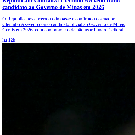
Republicanos oficializa Cleitinho Azevedo como
candidato ao Governo de Minas em 2026
O Republicanos encerrou o impasse e confirmou o senador
Cleitinho Azevedo como candidato oficial ao Governo de Minas
Gerais em 2026, com compromisso de não usar Fundo Eleitoral.
há 12h