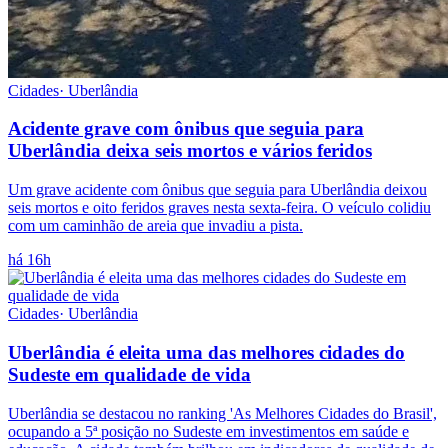
Cidades
·
Uberlândia
Acidente grave com ônibus que seguia para
Uberlândia deixa seis mortos e vários feridos
Um grave acidente com ônibus que seguia para Uberlândia deixou
seis mortos e oito feridos graves nesta sexta-feira. O veículo colidiu
com um caminhão de areia que invadiu a pista.
há 16h
Cidades
·
Uberlândia
Uberlândia é eleita uma das melhores cidades do
Sudeste em qualidade de vida
Uberlândia se destacou no ranking 'As Melhores Cidades do Brasil',
ocupando a 5ª posição no Sudeste em investimentos em saúde e