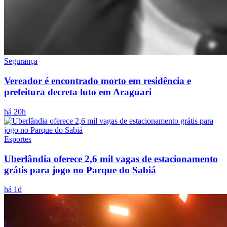
Segurança
Vereador é encontrado morto em residência e
prefeitura decreta luto em Araguari
há 20h
Esportes
Uberlândia oferece 2,6 mil vagas de estacionamento
grátis para jogo no Parque do Sabiá
há 1d