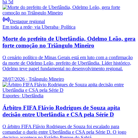
há 5d
Destaque regional
Em toda a rede
· via
Uberaba
·
Política
Morte do prefeito de Uberlândia, Odelmo Leão, gera
forte comoção no Triângulo Mineiro
O cenário político de Minas Gerais está em luto com a confirmação
da morte de Odelmo Leão, prefeito de Uberlândia. Líder histórico,
Odelmo teve papel fundamental no desenvolvimento regional.
28/07/2026
· Triângulo Mineiro
Esportes
·
Uberlândia
Árbitro FIFA Flávio Rodrigues de Souza apita
decisão entre Uberlândia e CSA pela Série D
O árbitro FIFA Flávio Rodrigues de Souza foi escalado para
comandar o duelo entre Uberlândia e CSA pela Série D. O jogo
decisivo acontece no Estádio Parque do Sabiá.