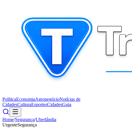
Política
Economia
Agronegócio
Notícias de
Cidades
Cultura
Esportes
Cidades
Guia
Home
/
Segurança
/
Uberlândia
Urgente
Segurança