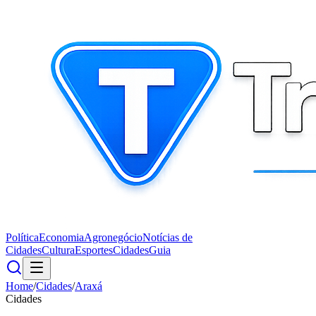
Política
Economia
Agronegócio
Notícias de
Cidades
Cultura
Esportes
Cidades
Guia
Home
/
Cidades
/
Araxá
Cidades