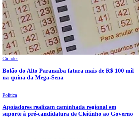
Cidades
Bolão do Alto Paranaíba fatura mais de R$ 100 mil
na quina da Mega-Sena
Política
Apoiadores realizam caminhada regional em
suporte à pré-candidatura de Cleitinho ao Governo