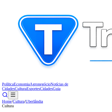
Política
Economia
Agronegócio
Notícias de
Cidades
Cultura
Esportes
Cidades
Guia
Home
/
Cultura
/
Uberlândia
Cultura