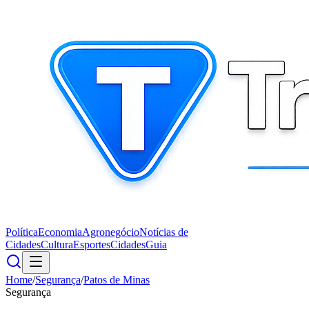
Política
Economia
Agronegócio
Notícias de
Cidades
Cultura
Esportes
Cidades
Guia
Home
/
Segurança
/
Patos de Minas
Segurança