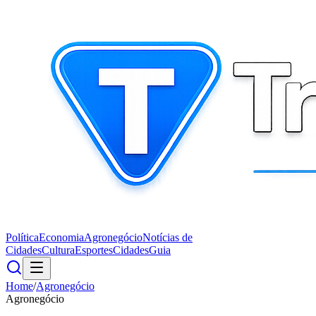
Política
Economia
Agronegócio
Notícias de
Cidades
Cultura
Esportes
Cidades
Guia
Home
/
Agronegócio
Agronegócio