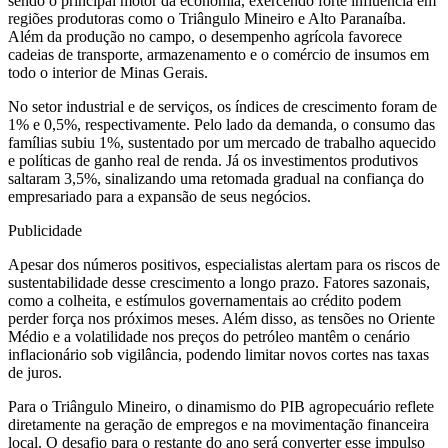
sendo o principal motor da economia, exercendo forte influência em
regiões produtoras como o Triângulo Mineiro e Alto Paranaíba.
Além da produção no campo, o desempenho agrícola favorece
cadeias de transporte, armazenamento e o comércio de insumos em
todo o interior de Minas Gerais.
No setor industrial e de serviços, os índices de crescimento foram de
1% e 0,5%, respectivamente. Pelo lado da demanda, o consumo das
famílias subiu 1%, sustentado por um mercado de trabalho aquecido
e políticas de ganho real de renda. Já os investimentos produtivos
saltaram 3,5%, sinalizando uma retomada gradual na confiança do
empresariado para a expansão de seus negócios.
Publicidade
Apesar dos números positivos, especialistas alertam para os riscos de
sustentabilidade desse crescimento a longo prazo. Fatores sazonais,
como a colheita, e estímulos governamentais ao crédito podem
perder força nos próximos meses. Além disso, as tensões no Oriente
Médio e a volatilidade nos preços do petróleo mantêm o cenário
inflacionário sob vigilância, podendo limitar novos cortes nas taxas
de juros.
Para o Triângulo Mineiro, o dinamismo do PIB agropecuário reflete
diretamente na geração de empregos e na movimentação financeira
local. O desafio para o restante do ano será converter esse impulso