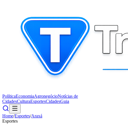
Política
Economia
Agronegócio
Notícias de
Cidades
Cultura
Esportes
Cidades
Guia
Home
/
Esportes
/
Araxá
Esportes