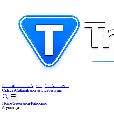
Política
Economia
Agronegócio
Notícias de
Cidades
Cultura
Esportes
Cidades
Guia
Home
/
Segurança
/
Patrocínio
Segurança