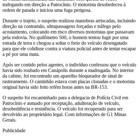
trafegando em direção a Patrocínio. O motorista desobedeceu à
ordem de parada e iniciou uma fuga perigosa.
Durante o trajeto, o suspeito realizou manobras arriscadas, incluindo
direção na contramão, ultrapassagens forçadas e tráfego pelo
acostamento, colocando em risco diversos motoristas que passavam
pela rodovia. No quilômetro 500, o homem tentou fugir por uma
estrada de terra e chegou a soltar o freio do veículo desengatado
para que ele colidisse contra a viatura policial antes de tentar escapar
a pé por uma mata.
Após ser contido pelos agentes, o indivíduo confessou que o veículo
havia sido roubado em Canápolis durante a madrugada. No interior
da cabine, foi encontrado um aparelho bloqueador de sinal de
rastreamento. O caminhão estava com placas clonadas e o motorista
original havia sido feito refém horas antes na BR-153.
O suspeito foi encaminhado para a delegacia de Polícia Civil em
Patrocínio e autuado por receptação, adulteração de veículo,
desobediência e resistência. O veículo foi recuperado para ser
devolvido ao proprietário legal. Com informações de G1 Minas
Gerais.
Publicidade