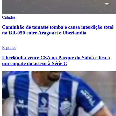
Cidades
Caminhão de tomates tomba e causa interdição total
na BR-050 entre Araguari e Uberlândia
Esportes
Uberlândia vence CSA no Parque do Sabiá e fica a
um empate do acesso à Série C