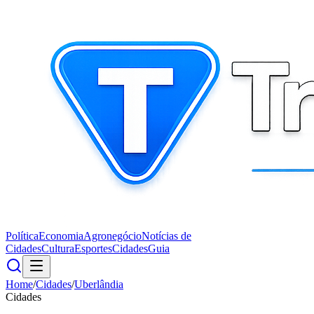
Política
Economia
Agronegócio
Notícias de
Cidades
Cultura
Esportes
Cidades
Guia
Home
/
Cidades
/
Uberlândia
Cidades