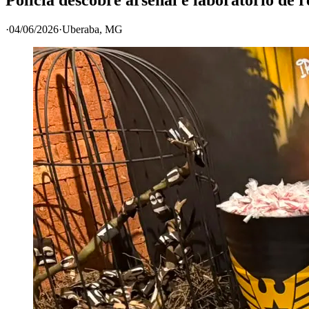
·
04/06/2026
·
Uberaba
, MG