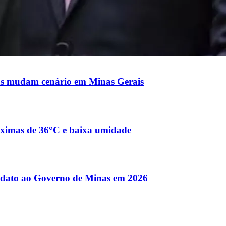
nças mudam cenário em Minas Gerais
máximas de 36°C e baixa umidade
didato ao Governo de Minas em 2026