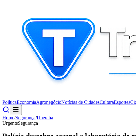
Política
Economia
Agronegócio
Notícias de Cidades
Cultura
Esportes
Ci
Home
/
Segurança
/
Uberaba
Urgente
Segurança
Polícia descobre arsenal e laboratório de