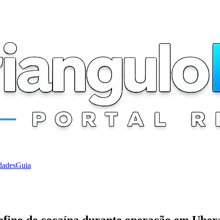
dades
Guia
 refino de cocaína durante operação em Ube