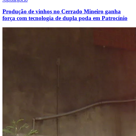
Produção de vinhos no Cerrado Mineiro ganha
força com tecnologia de dupla poda em Patrocínio