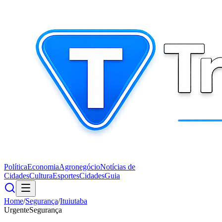
Política
Economia
Agronegócio
Notícias de
Cidades
Cultura
Esportes
Cidades
Guia
Home
/
Segurança
/
Ituiutaba
Urgente
Segurança