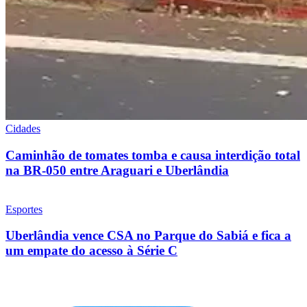
Cidades
Caminhão de tomates tomba e causa interdição total
na BR-050 entre Araguari e Uberlândia
Esportes
Uberlândia vence CSA no Parque do Sabiá e fica a
um empate do acesso à Série C