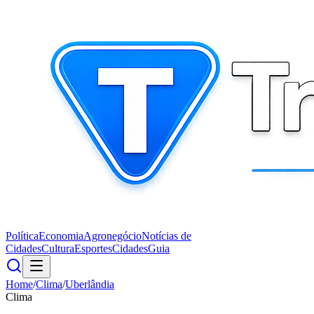
Política
Economia
Agronegócio
Notícias de
Cidades
Cultura
Esportes
Cidades
Guia
Home
/
Clima
/
Uberlândia
Clima