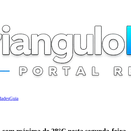
dades
Guia
e com máxima de 28°C nesta segunda-feira