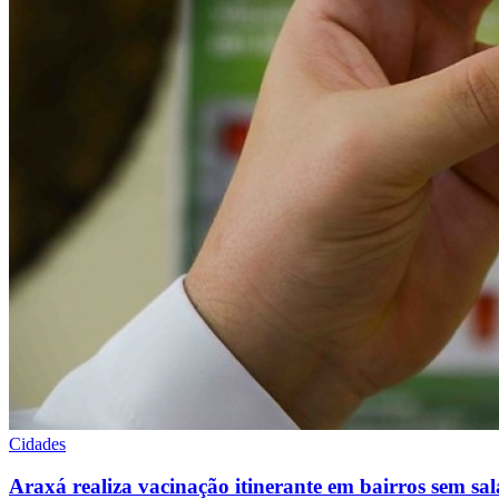
Cidades
Araxá realiza vacinação itinerante em bairros sem sa