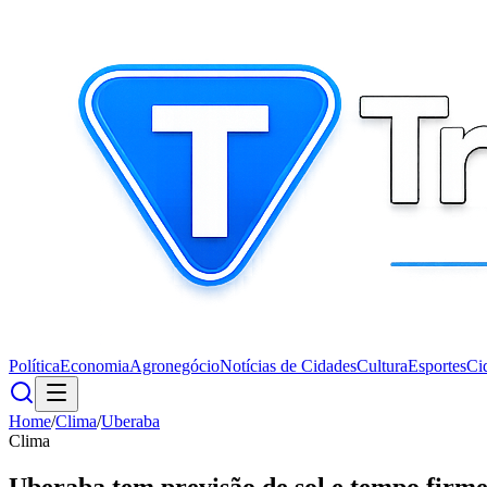
Política
Economia
Agronegócio
Notícias de Cidades
Cultura
Esportes
Ci
Home
/
Clima
/
Uberaba
Clima
Uberaba tem previsão de sol e tempo firm